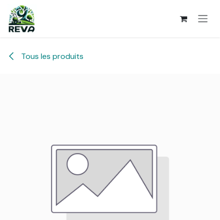
Se rendre au contenu
Tous les produits