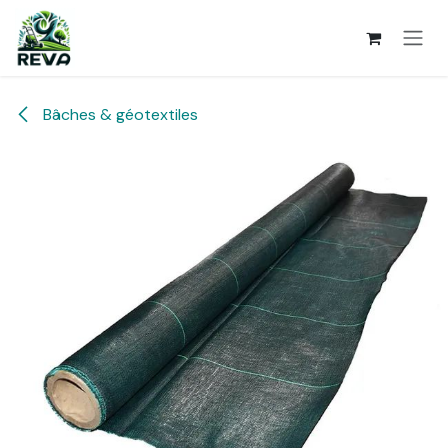
Se rendre au contenu
Bâches & géotextiles