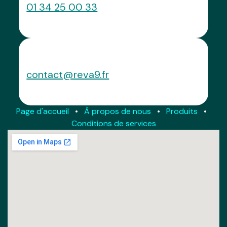
01 34 25 00 33
Envoyez-nous un message
contact@reva9.fr
Page d'accueil
•
À propos de nous
•
Produits
•
Conditions de services