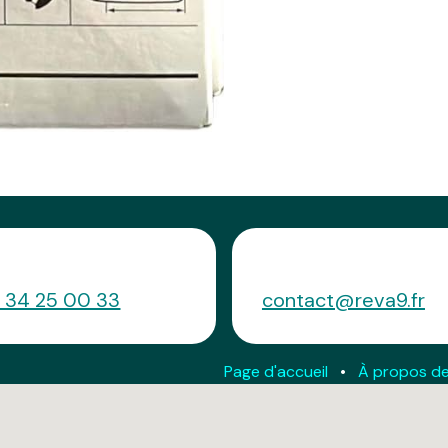
pelez-nous
Envoyez-nous un messag
1 34 25 00 33
contact@reva9.fr
Page d'accueil
•
À propos d