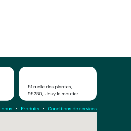
e
Venez nous voir
51 ruelle des plantes,
95280, Jouy le moutier
e nous
•
Produits
•
Conditions de services